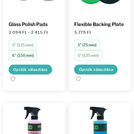
Glass Polish Pads
Flexible Backing Plate
Ártartomány:
2 094
Ft
–
2 415
Ft
5 779
Ft
2
5" (125 mm)
3" (75 mm)
094 Ft
6" (150 mm)
5" (125 mm)
-
2
Ennek
Enne
Opciók választása
Opciók választása
415 Ft
a
a
terméknek
term
több
több
variációja
variác
van.
van.
A
A
változatok
válto
a
a