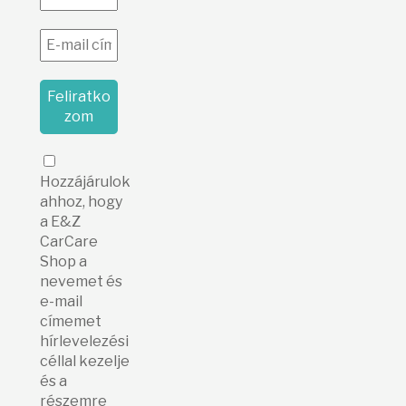
Hozzájárulok
ahhoz, hogy
a E&Z
CarCare
Shop a
nevemet és
e-mail
címemet
hírlevelezési
céllal kezelje
és a
részemre