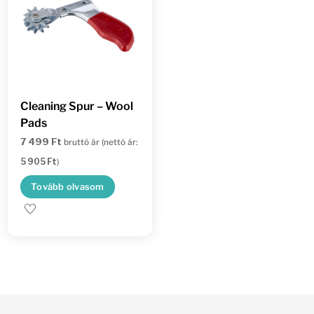
változatok
a
termékoldalon
választhatók
ki
Cleaning Spur – Wool
Pads
7 499
Ft
bruttó ár (nettó ár:
5 905
Ft
)
Tovább olvasom