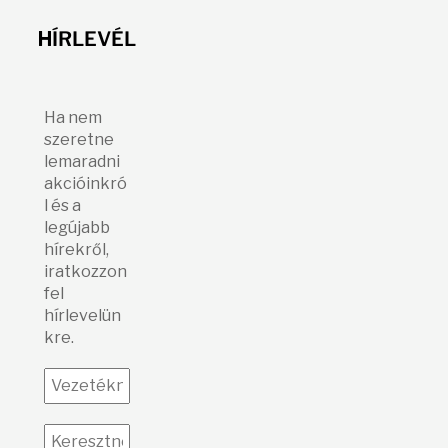
H
ÍRLEVÉL
Ha nem
szeretne
lemaradni
akcióinkró
l és a
legújabb
hírekről,
iratkozzon
fel
hírlevelün
kre.