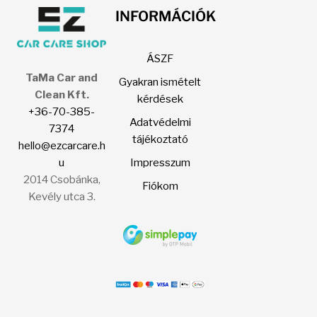
INFORMÁCIÓK
ÁSZF
TaMa Car and
Gyakran ismételt
Clean Kft.
kérdések
+36-70-385-
Adatvédelmi
7374
tájékoztató
hello@ezcarcare.h
u
Impresszum
2014 Csobánka,
Fiókom
Kevély utca 3.