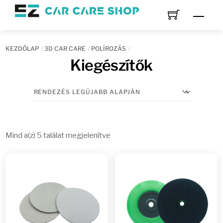
Skip
Men
to
content
KEZDŐLAP
3D CAR CARE
POLÍROZÁS
Kiegészítők
Sorted
Mind a(z) 5 találat megjelenítve
by
latest