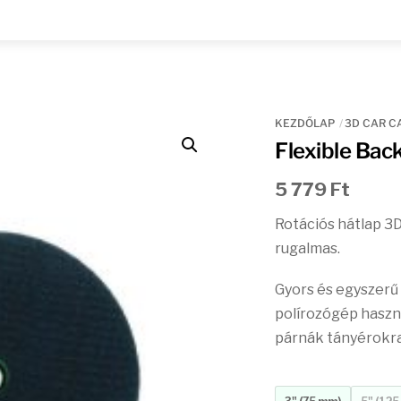
KEZDŐLAP
3D CAR C
Flexible Bac
5 779
Ft
Rotációs hátlap 3D
rugalmas.
Gyors és egyszerű
polírozógép haszná
párnák tányérokra