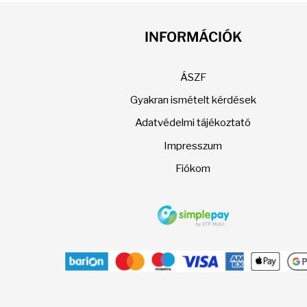
a
termékoldalon
INFORMÁCIÓK
választhatók
ki
ÁSZF
Gyakran ismételt kérdések
Adatvédelmi tájékoztató
Impresszum
Fiókom