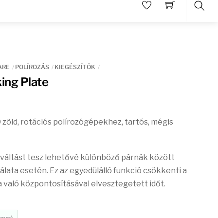
Sear
ARE
POLÍROZÁS
KIEGÉSZÍTŐK
king Plate
 zöld, rotációs polírozógépekhez, tartós, mégis
 váltást tesz lehetővé különböző párnák között
lata esetén. Ez az egyedülálló funkció csökkenti a
 való központosításával elvesztegetett időt.