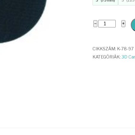
3" (75 mm)
5" (12
Flexible
−
+
Backing
Plate
mennyiség
CIKKSZÁM:
K-78-97
KATEGÓRIÁK:
3D Car