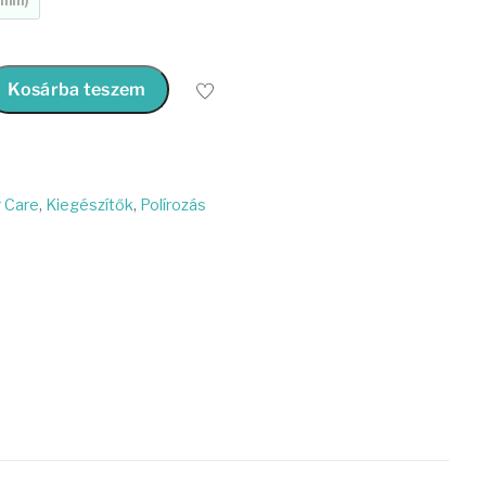
5 mm)
Kosárba teszem
 Care
,
Kiegészítők
,
Polírozás