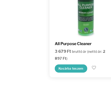
All Purpose Cleaner
3 679
Ft
bruttó ár (nettó ár:
2
897
Ft
)
Kosárba teszem