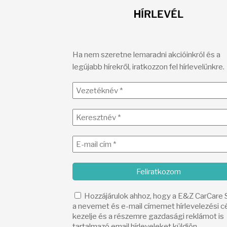
H
ÍRLEVÉL
Ha nem szeretne lemaradni akcióinkról és a
legújabb hírekről, iratkozzon fel hírlevelünkre.
Hozzájárulok ahhoz, hogy a E&Z CarCare
a nevemet és e-mail címemet hírlevelezési cé
kezelje és a részemre gazdasági reklámot is
tartalmazó email hírleveleket küldjön.