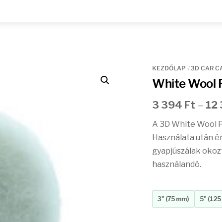
KEZDŐLAP
3D CAR C
White Wool 
3 394
Ft
–
12
A 3D White Wool Pa
Használata után ér
gyapjúszálak okoz
használandó.
3" (75 mm)
5" (12