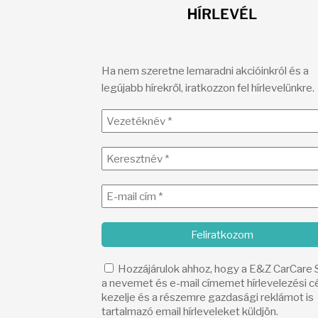
H
ÍRLEVÉL
Ha nem szeretne lemaradni akcióinkról és a
legújabb hírekről, iratkozzon fel hírlevelünkre.
Hozzájárulok ahhoz, hogy a E&Z CarCare
a nevemet és e-mail címemet hírlevelezési cé
kezelje és a részemre gazdasági reklámot is
tartalmazó email hírleveleket küldjön.