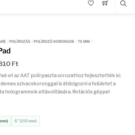
Sear
ARE
POLÍROZÁS
POLÍROZÓ KORONGOK
75 MM
Pad
Ártartomány:
 310
Ft
3
d-et az AAT polírpaszta sorozathoz fejlesztették ki.
394 Ft
demes szivacskoronggal is átdolgozni a felületet a
-
ta hologrammok eltávolítására. Rotációs géppel
12
310 Ft
5 mm)
6" (150 mm)