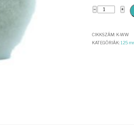
White
−
+
Wool
Pad
mennyiség
CIKKSZÁM:
K-WW
KATEGÓRIÁK:
125 m