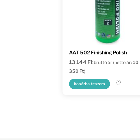
AAT 502 Finishing Polish
13 144
Ft
bruttó ár (nettó ár:
10
350
Ft
)
Kosárba teszem