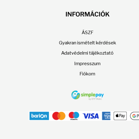
a
termékoldalon
INFORMÁCIÓK
választhatók
ki
ÁSZF
Gyakran ismételt kérdések
Adatvédelmi tájékoztató
Impresszum
Fiókom