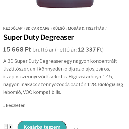
KEZDŐLAP
3D CAR CARE
KÜLSŐ
MOSÁS & TISZTÍTÁS
Super Duty Degreaser
15 668
Ft
bruttó ár (nettó ár:
12 337
Ft
)
A 3D Super Duty Degreaser egy nagyon koncentrált
tisztítószer, ami könnyedén oldja az olajos, zsíros,
iszapos szennyeződéseket is. Higítási aránya: 1:45,
nagyon makacs szennyeződés esetén 1:28. Biológiailag
lebomló, VOC kompatibilis.
1 készleten
Super
−
+
Kosárba teszem