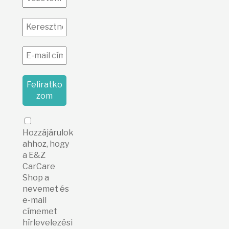
Hozzájárulok
ahhoz, hogy
a E&Z
CarCare
Shop a
nevemet és
e-mail
címemet
hírlevelezési