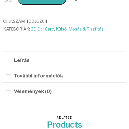
Duty
Degreaser
mennyiség
CIKKSZÁM:
1001OZ64
KATEGÓRIÁK:
3D Car Care
,
Külső
,
Mosás & Tisztítás
Leírás
További információk
Vélemények (0)
RELATED
Products