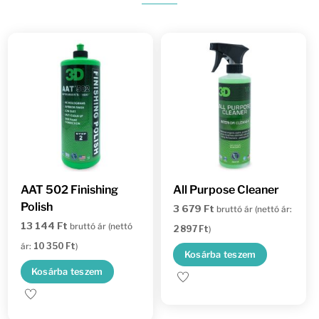
AAT 502 Finishing
All Purpose Cleaner
Polish
3 679
Ft
bruttó ár (nettó ár:
13 144
Ft
bruttó ár (nettó
2 897
Ft
)
ár:
10 350
Ft
)
Kosárba teszem
Kosárba teszem