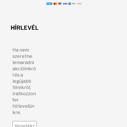
H
ÍRLEVÉL
Ha nem
szeretne
lemaradni
akcióinkró
l és a
legújabb
hírekről,
iratkozzon
fel
hírlevelün
kre.