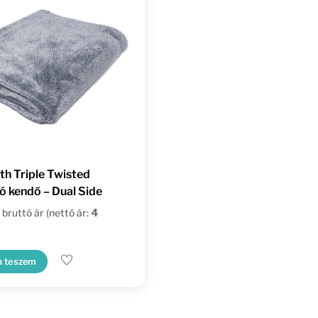
 Triple Twisted
ó kendő – Dual Side
bruttó ár (nettó ár:
4
a teszem