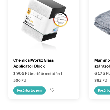
ChemicalWorkz Glass
Mammoth
Applicator Block
szárazol
1 905
Ft
6 175
Ft
bruttó ár (nettó ár:
1
500
Ft
)
862
Ft
)
Kosárba teszem
Kosárb