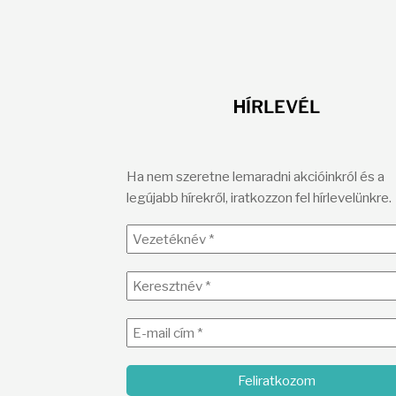
H
ÍRLEVÉL
Ha nem szeretne lemaradni akcióinkról és a
legújabb hírekről, iratkozzon fel hírlevelünkre.