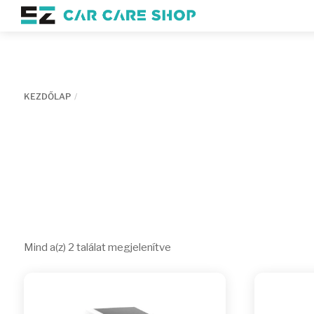
Skip
Menu
to
content
KEZDŐLAP
Sorted
Mind a(z) 2 találat megjelenítve
by
latest