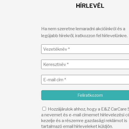
H
ÍRLEVÉL
Ha nem szeretne lemaradni akcióinkról és a
legújabb hírekről, iratkozzon fel hírlevelünkre.
Hozzájárulok ahhoz, hogy a E&Z CarCare
a nevemet és e-mail címemet hírlevelezési cé
kezelje és a részemre gazdasági reklámot is
tartalmazó email hírleveleket küldjön.