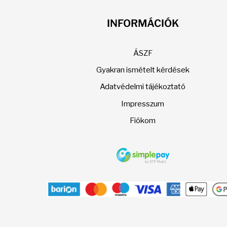
a
termékoldalon
INFORMÁCIÓK
választhatók
ki
ÁSZF
Gyakran ismételt kérdések
Adatvédelmi tájékoztató
Impresszum
Fiókom