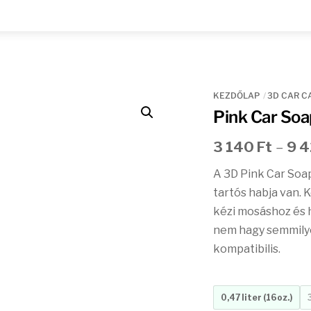
KEZDŐLAP
3D CAR C
Pink Car Soa
3 140
Ft
–
9 
A 3D Pink Car Soa
tartós habja van. 
kézi mosáshoz és 
nem hagy semmilye
kompatibilis.
0,47 liter (16oz.)