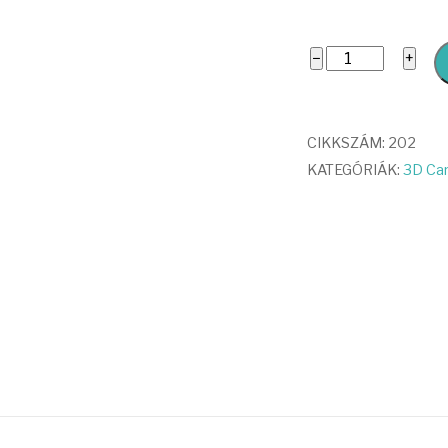
Pink
−
+
Car
Soap
mennyiség
CIKKSZÁM:
202
KATEGÓRIÁK:
3D Car