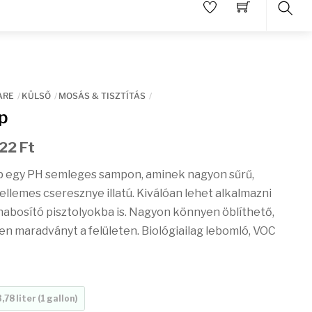
Sear
ARE
KÜLSŐ
MOSÁS & TISZTÍTÁS
p
Ártartomány:
422
Ft
3
p egy PH semleges sampon, aminek nagyon sűrű,
140 Ft
Kellemes cseresznye illatú. Kiválóan lehet alkalmazni
-
habosító pisztolyokba is. Nagyon könnyen öblíthető,
9
n maradványt a felületen. Biológiailag lebomló, VOC
422 Ft
3,78 liter (1 gallon)