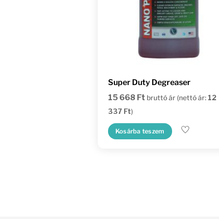
Super Duty Degreaser
15 668
Ft
bruttó ár (nettó ár:
12
337
Ft
)
Kosárba teszem