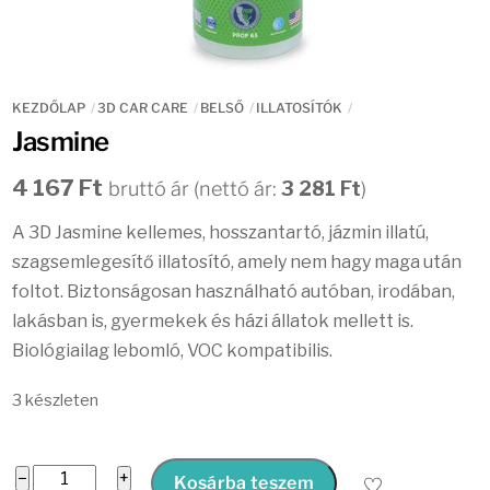
KEZDŐLAP
3D CAR CARE
BELSŐ
ILLATOSÍTÓK
Jasmine
4 167
Ft
bruttó ár (nettó ár:
3 281
Ft
)
A 3D Jasmine kellemes, hosszantartó, jázmin illatú,
szagsemlegesítő illatosító, amely nem hagy maga után
foltot. Biztonságosan használható autóban, irodában,
lakásban is, gyermekek és házi állatok mellett is.
Biológiailag lebomló, VOC kompatibilis.
3 készleten
Jasmine
−
+
Kosárba teszem