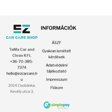
INFORMÁCIÓK
ÁSZF
TaMa Car and
Gyakran ismételt
Clean Kft.
kérdések
+36-70-385-
Adatvédelmi
7374
tájékoztató
hello@ezcarcare.h
u
Impresszum
2014 Csobánka,
Fiókom
Kevély utca 3.