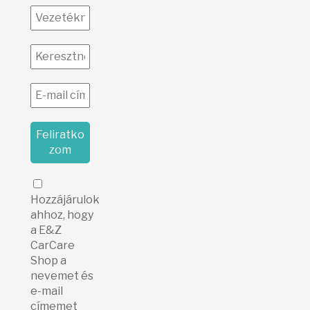
Hozzájárulok
ahhoz, hogy
a E&Z
CarCare
Shop a
nevemet és
e-mail
címemet