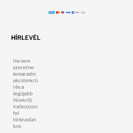
H
ÍRLEVÉL
Ha nem
szeretne
lemaradni
akcióinkró
l és a
legújabb
hírekről,
iratkozzon
fel
hírlevelün
kre.