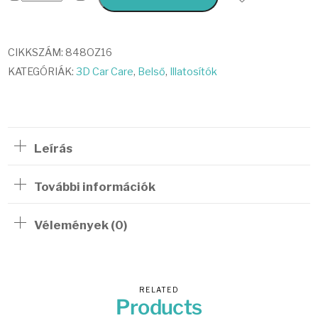
mennyiség
CIKKSZÁM:
848OZ16
KATEGÓRIÁK:
3D Car Care
,
Belső
,
Illatosítók
Leírás
További információk
Vélemények (0)
RELATED
Products