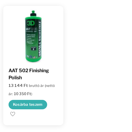
van.
A
változatok
a
termékoldalon
választhatók
ki
AAT 502 Finishing
Polish
13 144
Ft
bruttó ár (nettó
ár:
10 350
Ft
)
Kosárba teszem