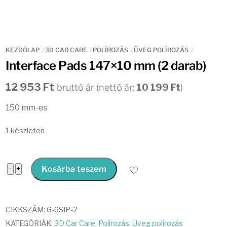
KEZDŐLAP
3D CAR CARE
POLÍROZÁS
ÜVEG POLÍROZÁS
Interface Pads 147×10 mm (2 darab)
12 953
Ft
bruttó ár (nettó ár:
10 199
Ft
)
150 mm-es
1 készleten
Interface
−
+
Kosárba teszem
Pads
147x10
mm
CIKKSZÁM:
G-6SIP-2
(2
KATEGÓRIÁK:
3D Car Care
,
Polírozás
,
Üveg polírozás