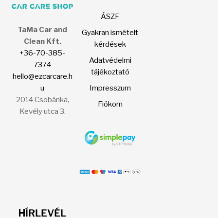
termékoldalon
ÁSZF
választhatók
TaMa Car and
ki
Gyakran ismételt
Clean Kft.
kérdések
+36-70-385-
Adatvédelmi
7374
tájékoztató
hello@ezcarcare.h
u
Impresszum
2014 Csobánka,
Fiókom
Kevély utca 3.
H
ÍRLEVÉL