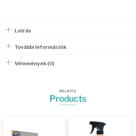
darab)
mennyiség
Leírás
További információk
Vélemények (0)
RELATED
Products