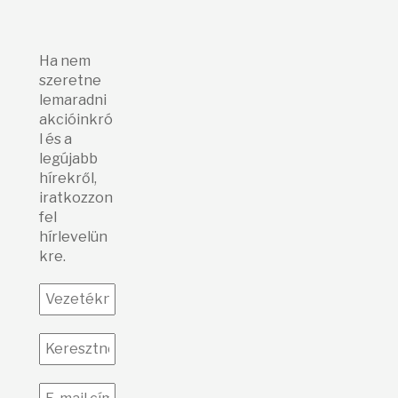
Ha nem
szeretne
lemaradni
akcióinkró
l és a
legújabb
hírekről,
iratkozzon
fel
hírlevelün
kre.