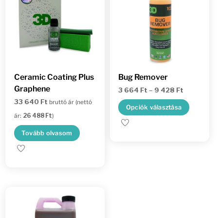
Ceramic Coating Plus
Bug Remover
Graphene
Ártartomán
3 664
Ft
–
9 428
Ft
33 640
Ft
bruttó ár (nettó
3
Ennek
Opciók választása
664 Ft
ár:
26 488
Ft
)
a
-
termé
Tovább olvasom
9
több
428 Ft
variác
van.
A
változ
a