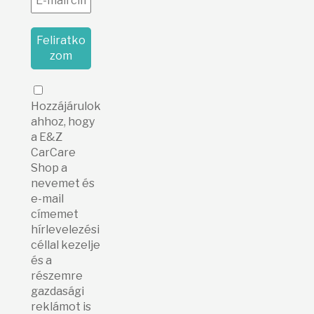
Hozzájárulok
ahhoz, hogy
a E&Z
CarCare
Shop a
nevemet és
e-mail
címemet
hírlevelezési
céllal kezelje
és a
részemre
gazdasági
reklámot is