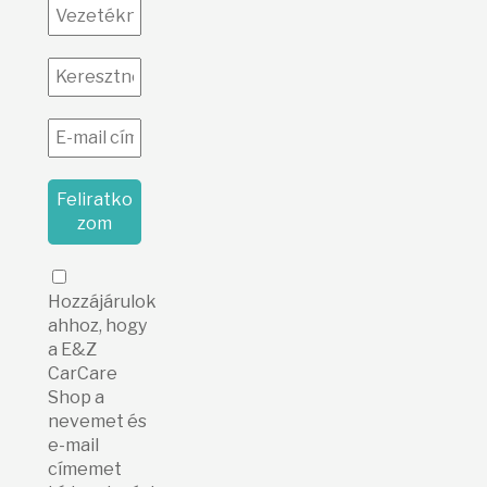
Hozzájárulok
ahhoz, hogy
a E&Z
CarCare
Shop a
nevemet és
e-mail
címemet