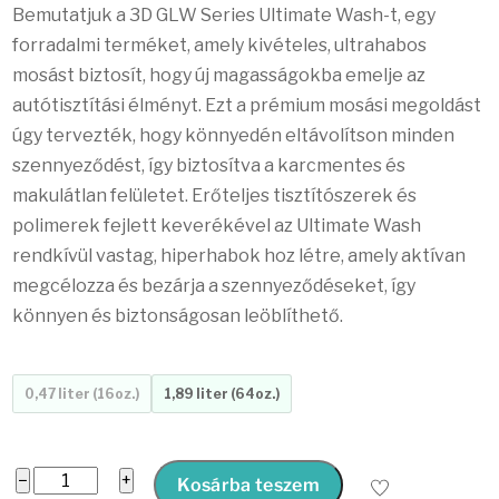
Bemutatjuk a 3D GLW Series Ultimate Wash-t, egy
forradalmi terméket, amely kivételes, ultrahabos
mosást biztosít, hogy új magasságokba emelje az
autótisztítási élményt. Ezt a prémium mosási megoldást
úgy tervezték, hogy könnyedén eltávolítson minden
szennyeződést, így biztosítva a karcmentes és
makulátlan felületet. Erőteljes tisztítószerek és
polimerek fejlett keverékével az Ultimate Wash
rendkívül vastag, hiperhabok hoz létre, amely aktívan
megcélozza és bezárja a szennyeződéseket, így
könnyen és biztonságosan leöblíthető.
0,47 liter (16oz.)
1,89 liter (64oz.)
GLW
−
+
Kosárba teszem