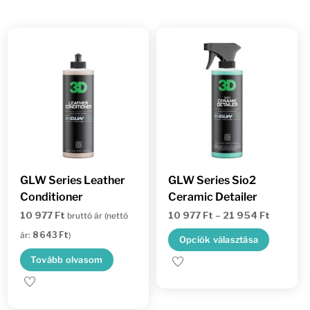
GLW Series Leather
GLW Series Sio2
Conditioner
Ceramic Detailer
Ártartom
10 977
Ft
10 977
Ft
–
21 954
Ft
bruttó ár (nettó
10
ár:
8 643
Ft
)
Ennek
Opciók választása
977 Ft
a
Tovább olvasom
-
termé
21
több
954 Ft