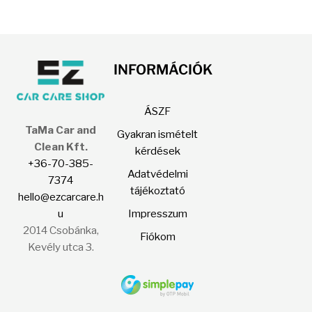
van.
A
változatok
INFORMÁCIÓK
a
termékoldalon
ÁSZF
választhatók
TaMa Car and
ki
Gyakran ismételt
Clean Kft.
kérdések
+36-70-385-
Adatvédelmi
7374
tájékoztató
hello@ezcarcare.h
u
Impresszum
2014 Csobánka,
Fiókom
Kevély utca 3.