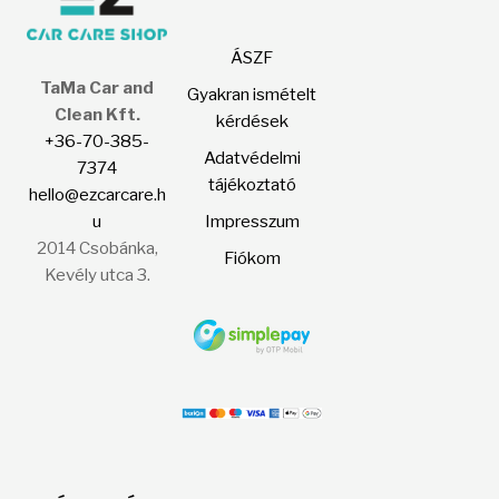
termékoldalon
ÁSZF
választhatók
TaMa Car and
ki
Gyakran ismételt
Clean Kft.
kérdések
+36-70-385-
Adatvédelmi
7374
tájékoztató
hello@ezcarcare.h
u
Impresszum
2014 Csobánka,
Fiókom
Kevély utca 3.