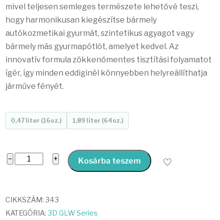
mivel teljesen semleges természete lehetővé teszi,
hogy harmonikusan kiegészítse bármely
autókozmetikai gyurmát, szintetikus agyagot vagy
bármely más gyurmapótlót, amelyet kedvel. Az
innovatív formula zökkenőmentes tisztítási folyamatot
ígér, így minden eddiginél könnyebben helyreállíthatja
járműve fényét.
0,47 liter (16oz.)
1,89 liter (64oz.)
GLW
−
+
Kosárba teszem
Series
Clay
Lubricant
CIKKSZÁM:
343
mennyiség
KATEGÓRIA:
3D GLW Series