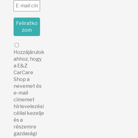
Hozzájárulok
ahhoz, hogy
a E&Z
CarCare
Shop a
nevemet és
e-mail
címemet
hírlevelezési
céllal kezelje
és a
részemre
gazdasági