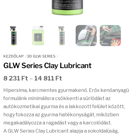
KEZDŐLAP
3D GLW SERIES
GLW Series Clay Lubricant
Ártartomány:
8 231
Ft
–
14 811
Ft
8
Hipersima, karcmentes gyurmakenő. Erős kenőanyagú
231 Ft
formulánk minimálisra csökkenti a súrlódást az
-
autókozmetikai gyurma és a lakkozott felület között,
14
hogy fokozza az gyurma hatékonyságát, miközben
811 Ft
megakadályozza a ragadást vagy a karcolódást.
A GLW Series Clay Lubricant alapja a sokoldalúság,