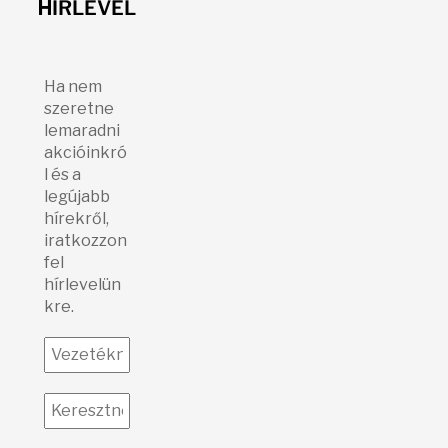
H
ÍRLEVÉL
Ha nem
szeretne
lemaradni
akcióinkró
l és a
legújabb
hírekről,
iratkozzon
fel
hírlevelün
kre.