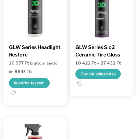
GLW Series Headlight
GLW Series Sio2
Restore
Ceramic Tire Gloss
Ártartom
10 977
Ft
10 422
Ft
–
27 432
Ft
bruttó ár (nettó
10
ár:
8 643
Ft
)
Ennek
Opciók választása
422 Ft
a
Kosárba teszem
-
termé
27
több
432 Ft
variác
van.
A
változ