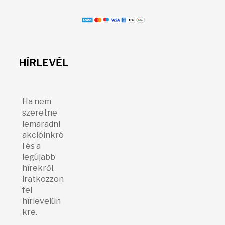
H
ÍRLEVÉL
Ha nem
szeretne
lemaradni
akcióinkró
l és a
legújabb
hírekről,
iratkozzon
fel
hírlevelün
kre.