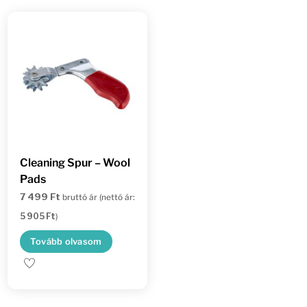
A
változ
a
termé
válasz
ki
Cleaning Spur – Wool
Pads
7 499
Ft
bruttó ár (nettó ár:
5 905
Ft
)
Tovább olvasom