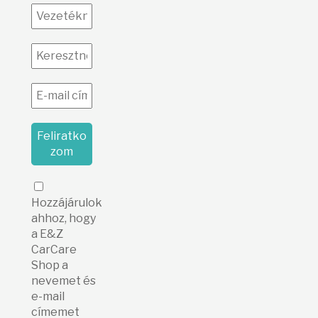
Hozzájárulok
ahhoz, hogy
a E&Z
CarCare
Shop a
nevemet és
e-mail
címemet