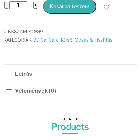
3D
−
+
Kosárba teszem
WATERLESS
CAR
WASH
CIKKSZÁM:
419G01
mennyiség
KATEGÓRIÁK:
3D Car Care
,
Külső
,
Mosás & Tisztítás
Leírás
Vélemények (0)
RELATED
Products