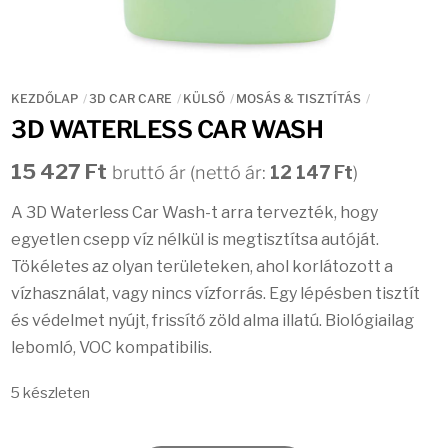
KEZDŐLAP
3D CAR CARE
KÜLSŐ
MOSÁS & TISZTÍTÁS
3D WATERLESS CAR WASH
15 427
Ft
bruttó ár (nettó ár:
12 147
Ft
)
A 3D Waterless Car Wash-t arra tervezték, hogy
egyetlen csepp víz nélkül is megtisztítsa autóját.
Tökéletes az olyan területeken, ahol korlátozott a
vízhasználat, vagy nincs vízforrás. Egy lépésben tisztít
és védelmet nyújt, frissítő zöld alma illatú. Biológiailag
lebomló, VOC kompatibilis.
5 készleten