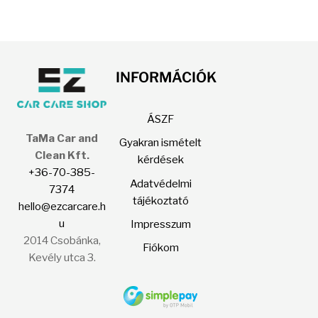
INFORMÁCIÓK
ÁSZF
TaMa Car and
Gyakran ismételt
Clean Kft.
kérdések
+36-70-385-
Adatvédelmi
7374
tájékoztató
hello@ezcarcare.h
u
Impresszum
2014 Csobánka,
Fiókom
Kevély utca 3.