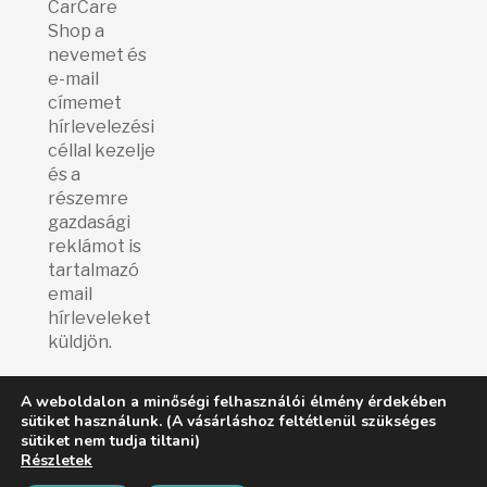
CarCare
Shop a
nevemet és
e-mail
címemet
hírlevelezési
céllal kezelje
és a
részemre
gazdasági
reklámot is
tartalmazó
email
hírleveleket
küldjön.
A weboldalon a minőségi felhasználói élmény érdekében
sütiket használunk. (A vásárláshoz feltétlenül szükséges
© E&Z Car Care Shop
2026.
sütiket nem tudja tiltani)
|
ÁSZF (Fizetési, szállítási, vásárlási feltételek)
|
GY.I.K
|
Adatvédelmi
Részletek
tájékoztató
|
Impresszum
|