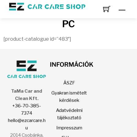
Skip
Men
to
content
PC
[product-catalogue id=”483″]
INFORMÁCIÓK
ÁSZF
TaMa Car and
Gyakran ismételt
Clean Kft.
kérdések
+36-70-385-
Adatvédelmi
7374
tájékoztató
hello@ezcarcare.h
u
Impresszum
2014 Csobánka,