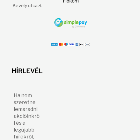
Fiókom
Kevély utca 3.
H
ÍRLEVÉL
Ha nem
szeretne
lemaradni
akcióinkró
l és a
legújabb
hírekről,