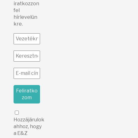
iratkozzon
fel
hírlevelün
kre.
Hozzájárulok
ahhoz, hogy
a E&Z