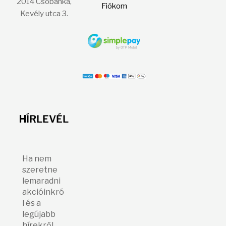
2014 Csobánka,
Fiókom
Kevély utca 3.
H
ÍRLEVÉL
Ha nem
szeretne
lemaradni
akcióinkró
l és a
legújabb
hírekről,