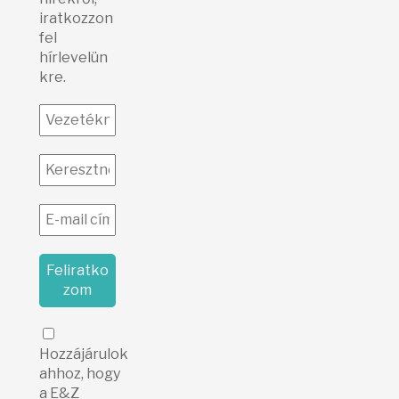
iratkozzon
fel
hírlevelün
kre.
Hozzájárulok
ahhoz, hogy
a E&Z