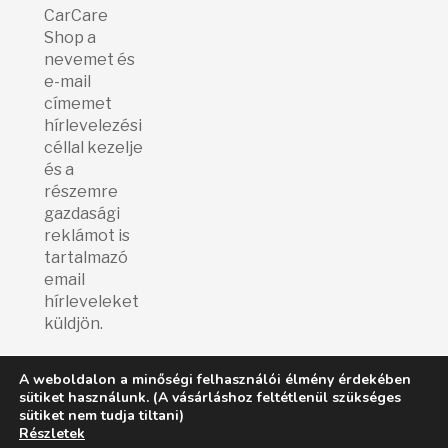
CarCare
Shop a
nevemet és
e-mail
címemet
hírlevelezési
céllal kezelje
és a
részemre
gazdasági
reklámot is
tartalmazó
email
hírleveleket
küldjön.
A weboldalon a minőségi felhasználói élmény érdekében
sütiket használunk. (A vásárláshoz feltétlenül szükséges
© E&Z Car Care Shop
2026.
sütiket nem tudja tiltani)
|
ÁSZF (Fizetési, szállítási, vásárlási feltételek)
|
GY.I.K
|
Adatvédelmi
Részletek
tájékoztató
|
Impresszum
|