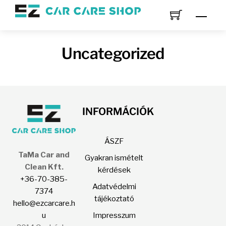
Skip
Men
to
content
Uncategorized
INFORMÁCIÓK
ÁSZF
TaMa Car and
Gyakran ismételt
Clean Kft.
kérdések
+36-70-385-
Adatvédelmi
7374
tájékoztató
hello@ezcarcare.h
u
Impresszum